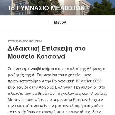
Μετάβαση
1o ΓΥΜΝΑΣΙΟ ΜΕΛΙΣΣΙΩΝ
στο
περιεχόμενο
Μενού
ΔΗΜΟΣΙΕΎΤΗΚΕ
17/05/2023
ΑΠΌ
POLYTIMI
ΣΤΙΣ
Διδακτική Επίσκεψη στο
Μουσείο Κοτσανά
Σε ένα αρτ νουβό κτήριο στην καρδιά της Αθήνας, οι
μαθητές της Α΄ Γυμνασίου του σχολείου μας
πραγματοποίησαν την Παρασκευή 12 Μαΐου 2023,
ένα ταξίδι στην Αρχαία Ελληνική Τεχνολογία, στο
πλαίσιο των μαθημάτων Τεχνολογίας και Ιστορίας.
Με την επίσκεψή τους στο μουσείο Κοτσανά είχαν
την ευκαιρία να κάνουν μια αναδρομή στο χρόνο
και να έρθουν σε επαφή με τις καινοτόμες ιδέες