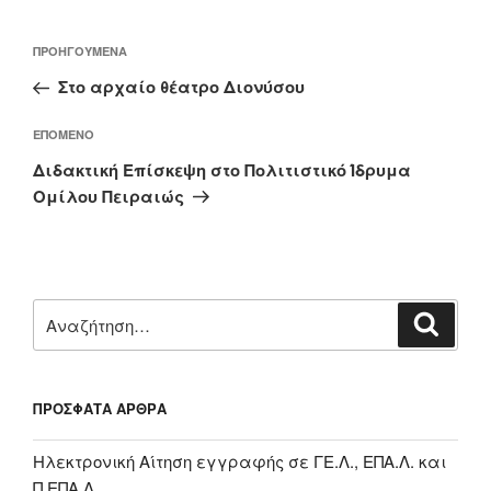
Πλοήγηση
Προηγούμενο
ΠΡΟΗΓΟΎΜΕΝΑ
άρθρων
άρθρο
Στο αρχαίο θέατρο Διονύσου
Επόμενο
ΕΠΌΜΕΝΟ
άρθρο
Διδακτική Επίσκεψη στο Πολιτιστικό Ίδρυμα
Ομίλου Πειραιώς
Αναζήτηση
Αναζή
για:
ΠΡΌΣΦΑΤΑ ΆΡΘΡΑ
Ηλεκτρονική Αίτηση εγγραφής σε ΓΕ.Λ., ΕΠΑ.Λ. και
Π.ΕΠΑ.Λ.