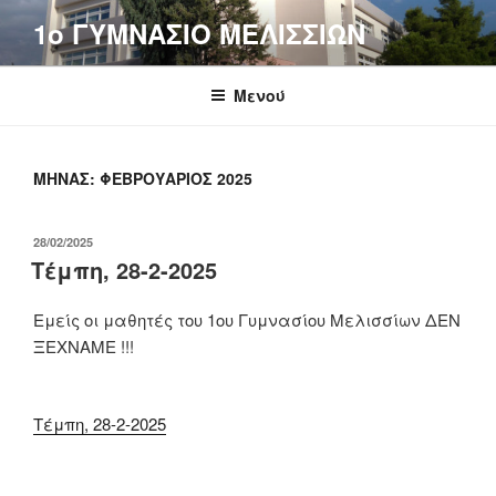
Μετάβαση
1o ΓΥΜΝΑΣΙΟ ΜΕΛΙΣΣΙΩΝ
στο
περιεχόμενο
Μενού
ΜΉΝΑΣ:
ΦΕΒΡΟΥΆΡΙΟΣ 2025
ΔΗΜΟΣΙΕΎΤΗΚΕ
28/02/2025
ΣΤΙΣ
Τέμπη, 28-2-2025
Εμείς οι μαθητές του 1ου Γυμνασίου Μελισσίων ΔΕΝ
ΞΕΧΝΑΜΕ !!!
Τέμπη, 28-2-2025