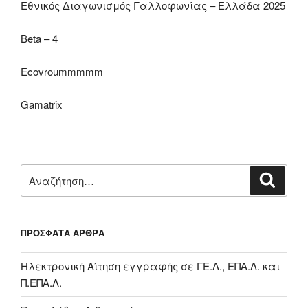
Εθνικός Διαγωνισμός Γαλλοφωνίας – Ελλάδα 2025
Beta – 4
Ecovroummmmm
Gamatrix
Αναζήτηση
Αναζή
για:
ΠΡΌΣΦΑΤΑ ΆΡΘΡΑ
Ηλεκτρονική Αίτηση εγγραφής σε ΓΕ.Λ., ΕΠΑ.Λ. και
Π.ΕΠΑ.Λ.