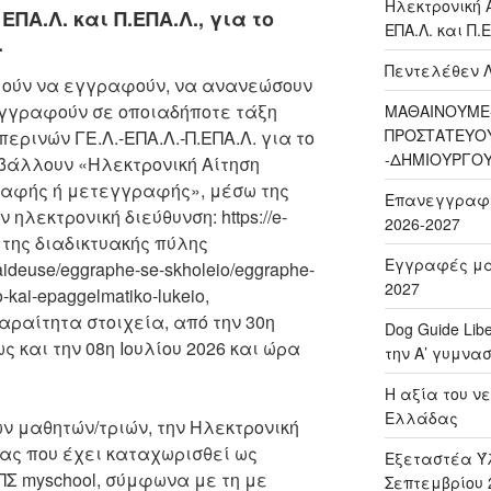
Ηλεκτρονική 
ΕΠΑ.Λ. και Π.ΕΠΑ.Λ., για το
ΕΠΑ.Λ. και Π.Ε
.
Πεντελέθεν 
υμούν να εγγραφούν, να ανανεώσουν
εγγραφούν σε οποιαδήποτε τάξη
ΜΑΘΑΙΝΟΥΜΕ-
ΠΡΟΣΤΑΤΕΥΟ
ρινών ΓΕ.Λ.-ΕΠΑ.Λ.-Π.ΕΠΑ.Λ. για το
-ΔΗΜΙΟΥΡΓΟ
ποβάλλουν «Ηλεκτρονική Αίτηση
αφής ή μετεγγραφής», μέσω της
Επανεγγραφή 
λεκτρονική διεύθυνση: https://e-
2026-2027
ω της διαδικτυακής πύλης
Εγγραφές μαθ
kpaideuse/eggraphe-se-skholeio/eggraphe-
2027
-kai-epaggelmatiko-lukeio,
ραίτητα στοιχεία, από την 30η
Dog Guide Lib
ως και την 08η Ιουλίου 2026 και ώρα
την Α’ γυμνασ
H αξία του νε
Ελλάδας
ν μαθητών/τριών, την Ηλεκτρονική
ας που έχει καταχωρισθεί ως
Εξεταστέα Ύλ
ΠΣ myschool, σύμφωνα με τη με
Σεπτεμβρίου 