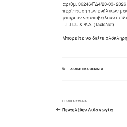
αριθμ. 36246/ΓΔ4/23-03- 2026 
περίπτωση των ενήλικων μαθ
μπορούν να υποβάλουν οι ίδιο
Γ.Γ.Π.Σ. & Ψ.Δ. (TaxisNet)
Μπορείτε να δείτε ολόκληρη
ΚΑΤΗΓΟΡΊΕΣ
ΔΙΟΙΚΗΤΙΚΆ ΘΈΜΑΤΑ
Πλοήγηση
Προηγούμενο
ΠΡΟΗΓΟΎΜΕΝΑ
άρθρων
άρθρο
Πεντελέθεν Λιθαγωγία