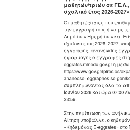
μαθητών/τριών σε ΓΕ.Λ., 
σχολικό έτος 2026-2027»
Οι μαθητές/τριες που επιθ
την εγγραφή τους ή να μετ
Δημόσιων Ημερήσιων και Εσπε
σχολικό έτος 2026- 2027, υ
εγγραφής, ανανέωσης εγγρ
εφαρμογής e-εγγραφές στην η
eggrafes.minedu.gov.gr ή μέσ
https://www.gov.gr/ipiresies/e
ananeose- eggraphes-se-geniko
συμπληρώνοντας όλα τα απα
Ιουνίου 2026 και ώρα 07:00 έ
23:59.
Στην περίπτωση των ανήλικω
Αίτηση υποβάλλει ο κηδεμόν
«Κηδεμόνας E-eggrafes» στο 