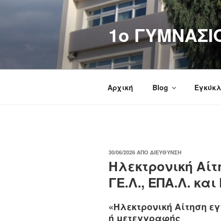
Μετάβαση
στο
1o ΓΥΜΝΑΣΙ
περιεχόμενο
Αρχική
Blog
Εγκύκλ
ΔΗΜΟΣΙΕΎΤΗΚΕ
30/06/2026
ΑΠΌ
ΔΙΕΎΘΥΝΣΗ
ΣΤΙΣ
Ηλεκτρονική Αί
ΓΕ.Λ., ΕΠΑ.Λ. και
«Ηλεκτρονική Αίτηση 
ή μετεγγραφής