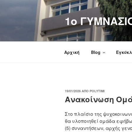
Μετάβαση
στο
1o ΓΥΜΝΑΣΙ
περιεχόμενο
Αρχική
Blog
Εγκύκλ
ΔΗΜΟΣΙΕΎΤΗΚΕ
19/01/2026
ΑΠΌ
POLYTIMI
ΣΤΙΣ
Ανακοίνωση Ομ
Στο πλαίσιο της ψυχοκοινων
θα υλοποιηθεί ομάδα εφήβων
(5) συναντήσεων, αρχής γεν