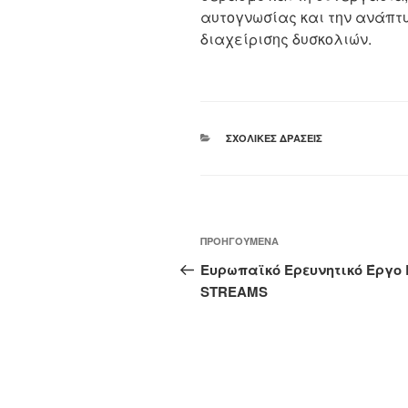
αυτογνωσίας και την ανάπτυ
διαχείρισης δυσκολιών.
ΚΑΤΗΓΟΡΊΕΣ
ΣΧΟΛΙΚΈΣ ΔΡΆΣΕΙΣ
Πλοήγηση
Προηγούμενο
ΠΡΟΗΓΟΎΜΕΝΑ
άρθρων
άρθρο
Ευρωπαϊκό Ερευνητικό Έργο 
STREAMS