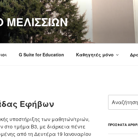
Ο ΜΕΛΙΣΣΙΩΝ
ιοι
G Suite for Education
Καθηγητές μόνο
Δρα
Αναζήτηση
άδας Εφήβων
για:
ικής υποστήριξης των μαθητών/τριών,
ΠΡΌΣΦΑΤΑ ΆΡΘΡ
 στο τμήμα Β3, με διάρκεια πέντε
ομένης από τη Δευτέρα 19 Ιανουαρίου