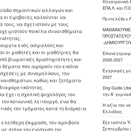
Ηλεκτρονική 
ΕΠΑ.Λ. και Π.Ε
ρίοδο σημαντικών αλλαγών και
α οι έφηβοι/ες καλούνται να
Πεντελέθεν 
 τους, να σχετιστούν με τους
ΜΑΘΑΙΝΟΥΜΕ-
ιαχειριστούν ποικίλα συναισθήματα
ΠΡΟΣΤΑΤΕΥΟ
ινότητας.
-ΔΗΜΙΟΥΡΓΟ
ιουργία ενός ασφαλούς και
ου οι μαθητές και οι μαθήτριες θα
Επανεγγραφή 
από βιωματικές δραστηριότητες και
2026-2027
ν θέματα που αφορούν την εικόνα
Εγγραφές μαθ
ς σχέσεις με συνομηλίκους, την
2027
ναισθημάτων, καθώς και ζητήματα
διαφορετικότητας.
Dog Guide Lib
θα έχει η σχολική ψυχολόγος του
την Α’ γυμνασ
την κοινωνική λειτουργό, ενώ θα
H αξία του νε
τικός του τμήματος κατά τη διάρκεια
Ελλάδας
 ελεύθερη έκφραση, τον αμοιβαίο
Εξεταστέα Ύλ
Σεπτεμβρίου 
 με στόχο την ενίσχυση της