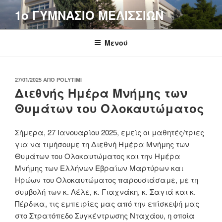
Μετάβαση
1o ΓΥΜΝΑΣΙΟ ΜΕΛΙΣΣΙΩΝ
στο
περιεχόμενο
Μενού
ΔΗΜΟΣΙΕΎΤΗΚΕ
27/01/2025
ΑΠΌ
POLYTIMI
ΣΤΙΣ
Διεθνής Ημέρα Μνήμης των
Θυμάτων του Ολοκαυτώματος
Σήμερα, 27 Ιανουαρίου 2025, εμείς οι μαθητές/τριες
για να τιμήσουμε τη Διεθνή Ημέρα Μνήμης των
Θυμάτων του Ολοκαυτώματος και την Ημέρα
Μνήμης των Ελλήνων Εβραίων Μαρτύρων και
Ηρώων του Ολοκαυτώματος παρουσιάσαμε, με τη
συμβολή των κ. Λέλε, κ. Γιαχνάκη, κ. Σαγιά και κ.
Πέρδικα, τις εμπειρίες μας από την επίσκεψή μας
στο Στρατόπεδο Συγκέντρωσης Νταχάου, η οποία