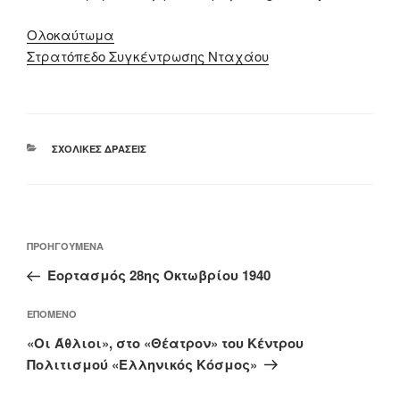
Ολοκαύτωμα
Στρατόπεδο Συγκέντρωσης Νταχάου
ΚΑΤΗΓΟΡΊΕΣ
ΣΧΟΛΙΚΈΣ ΔΡΆΣΕΙΣ
Πλοήγηση
Προηγούμενο
ΠΡΟΗΓΟΎΜΕΝΑ
άρθρων
άρθρο
Εορτασμός 28ης Οκτωβρίου 1940
Επόμενο
ΕΠΌΜΕΝΟ
άρθρο
«Οι Άθλιοι», στο «Θέατρον» του Κέντρου
Πολιτισμού «Ελληνικός Κόσμος»