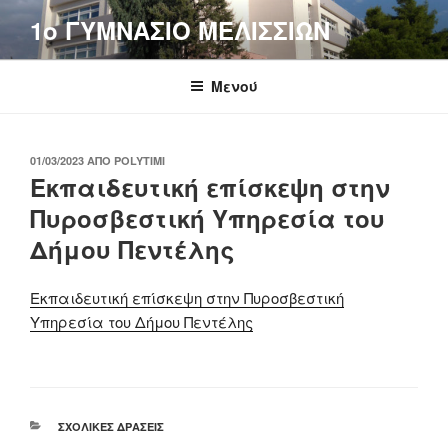
Μετάβαση
1o ΓΥΜΝΑΣΙΟ ΜΕΛΙΣΣΙΩΝ
στο
περιεχόμενο
Μενού
ΔΗΜΟΣΙΕΎΤΗΚΕ
01/03/2023
ΑΠΌ
POLYTIMI
ΣΤΙΣ
Εκπαιδευτική επίσκεψη στην
Πυροσβεστική Υπηρεσία του
Δήμου Πεντέλης
Εκπαιδευτική επίσκεψη στην Πυροσβεστική
Υπηρεσία του Δήμου Πεντέλης
ΚΑΤΗΓΟΡΊΕΣ
ΣΧΟΛΙΚΈΣ ΔΡΆΣΕΙΣ