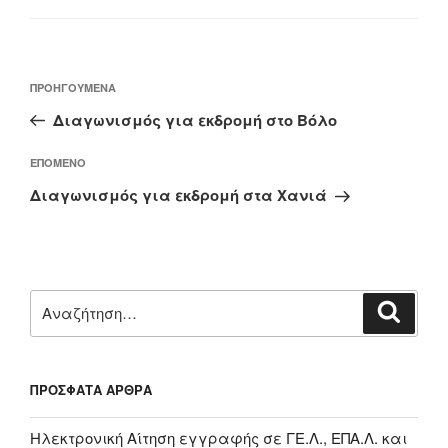
Πλοήγηση
Προηγούμενο
ΠΡΟΗΓΟΎΜΕΝΑ
άρθρων
άρθρο
Διαγωνισμός για εκδρομή στο Βόλο
Επόμενο
ΕΠΌΜΕΝΟ
άρθρο
Διαγωνισμός για εκδρομή στα Χανιά
Αναζήτηση
Αναζή
για:
ΠΡΌΣΦΑΤΑ ΆΡΘΡΑ
Ηλεκτρονική Αίτηση εγγραφής σε ΓΕ.Λ., ΕΠΑ.Λ. και