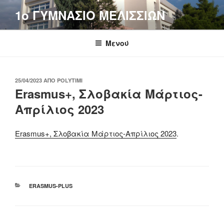
Μετάβαση
1o ΓΥΜΝΑΣΙΟ ΜΕΛΙΣΣΙΩΝ
στο
περιεχόμενο
Μενού
ΔΗΜΟΣΙΕΎΤΗΚΕ
25/04/2023
ΑΠΌ
POLYTIMI
ΣΤΙΣ
Erasmus+, Σλοβακία Μάρτιος-
Απρίλιος 2023
Erasmus+, Σλοβακία Μάρτιος-Απρίλιος 2023
.
ΚΑΤΗΓΟΡΊΕΣ
ERASMUS-PLUS