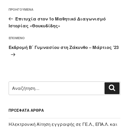
Πλοήγηση
Προηγούμενο
ΠΡΟΗΓΟΎΜΕΝΑ
άρθρων
άρθρο
Επιτυχία στον 1ο Μαθητικό Διαγωνισμό
Ιστορίας «Θουκυδίδης»
Επόμενο
ΕΠΌΜΕΝΟ
άρθρο
Εκδρομή Β΄ Γυμνασίου στη Ζάκυνθο – Μάρτιος ’23
Αναζήτηση
Αναζή
για:
ΠΡΌΣΦΑΤΑ ΆΡΘΡΑ
Ηλεκτρονική Αίτηση εγγραφής σε ΓΕ.Λ., ΕΠΑ.Λ. και