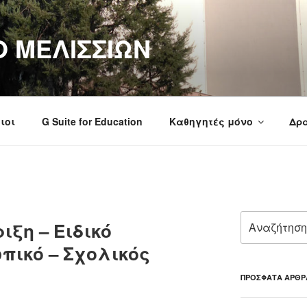
Ο ΜΕΛΙΣΣΙΩΝ
ιοι
G Suite for Education
Καθηγητές μόνο
Δρα
Αναζήτηση
ξη – Ειδικό
για:
πικό – Σχολικός
ΠΡΌΣΦΑΤΑ ΆΡΘΡ