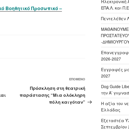
Ηλεκτρονική 
κό Βοηθητικό Προσωπικό –
ΕΠΑ.Λ. και Π.Ε
Πεντελέθεν 
ΜΑΘΑΙΝΟΥΜΕ-
ΠΡΟΣΤΑΤΕΥΟ
-ΔΗΜΙΟΥΡΓΟ
Επανεγγραφή 
2026-2027
Εγγραφές μαθ
2027
Επόμενο
ΕΠΌΜΕΝΟ
άρθρο
Dog Guide Lib
Πρόσκληση στη θεατρική
την Α’ γυμνασ
και
παράστασης “Μια ολόκληρη
πόλη καιγόταν”
H αξία του νε
Ελλάδας
Εξεταστέα Ύλ
Σεπτεμβρίου 