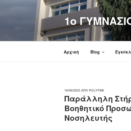
Μετάβαση
στο
1o ΓΥΜΝΑΣΙ
περιεχόμενο
Αρχική
Blog
Εγκύκλ
ΔΗΜΟΣΙΕΎΤΗΚΕ
16/06/2022
ΑΠΌ
POLYTIMI
ΣΤΙΣ
Παράλληλη Στήρι
Βοηθητικό Προσω
Νοσηλευτής