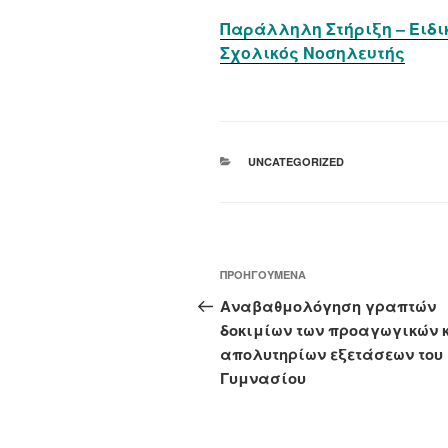
Παράλληλη Στήριξη – Ειδι
Σχολικός Νοσηλευτής
ΚΑΤΗΓΟΡΊΕΣ
UNCATEGORIZED
Πλοήγηση
Προηγούμενο
ΠΡΟΗΓΟΎΜΕΝΑ
άρθρων
άρθρο
Αναβαθμολόγηση γραπτών
δοκιμίων των προαγωγικών 
απολυτηρίων εξετάσεων του
Γυμνασίου