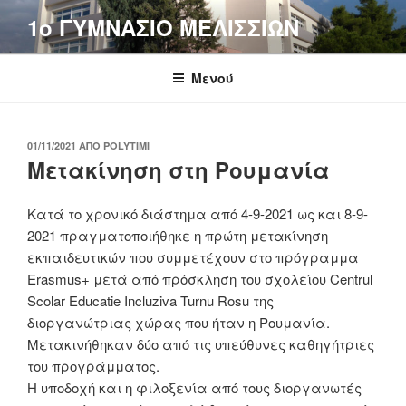
Μετάβαση
1o ΓΥΜΝΑΣΙΟ ΜΕΛΙΣΣΙΩΝ
στο
περιεχόμενο
Μενού
ΔΗΜΟΣΙΕΎΤΗΚΕ
01/11/2021
ΑΠΌ
POLYTIMI
ΣΤΙΣ
Μετακίνηση στη Ρουμανία
Κατά το χρονικό διάστημα από 4-9-2021 ως και 8-9-
2021 πραγματοποιήθηκε η πρώτη μετακίνηση
εκπαιδευτικών που συμμετέχουν στο πρόγραμμα
Erasmus+ μετά από πρόσκληση του σχολείου Centrul
Scolar Educatie Incluziva Turnu Rosu της
διοργανώτριας χώρας που ήταν η Ρουμανία.
Μετακινήθηκαν δύο από τις υπεύθυνες καθηγήτριες
του προγράμματος.
Η υποδοχή και η φιλοξενία από τους διοργανωτές