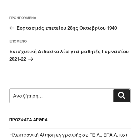
Πλοήγηση
Προηγούμενο
ΠΡΟΗΓΟΎΜΕΝΑ
άρθρων
άρθρο
Εορτασμός επετείου 28ης Οκτωβρίου 1940
Επόμενο
ΕΠΌΜΕΝΟ
άρθρο
Ενισχυτική Διδασκαλία για μαθητές Γυμνασίου
2021-22
Αναζήτηση
Αναζή
για:
ΠΡΌΣΦΑΤΑ ΆΡΘΡΑ
Ηλεκτρονική Αίτηση εγγραφής σε ΓΕ.Λ., ΕΠΑ.Λ. και