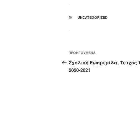
ΚΑΤΗΓΟΡΊΕΣ
UNCATEGORIZED
Πλοήγηση
Προηγούμενο
ΠΡΟΗΓΟΎΜΕΝΑ
άρθρων
άρθρο
Σχολική Εφημερίδα, Τεύχος 1
2020-2021