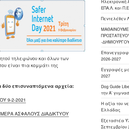
Ηλεκτρονική 
ΕΠΑ.Λ. και Π.Ε
Πεντελέθεν 
ΜΑΘΑΙΝΟΥΜΕ-
ΠΡΟΣΤΑΤΕΥΟ
-ΔΗΜΙΟΥΡΓΟ
Επανεγγραφή 
ινητού τηλεφώνου και όλων των
2026-2027
ου είναι πια κομμάτι της
Εγγραφές μαθ
2027
α δύο επισυναπτόμενα αρχεία:
Dog Guide Lib
την Α’ γυμνασ
Υ 9-2-2021
H αξία του νε
Ελλάδας
 ΗΜΕΡΑ ΑΣΦΑΛΟΥΣ ΔΙΑΔΙΚΤΥΟΥ
Εξεταστέα Ύλ
Σεπτεμβρίου 