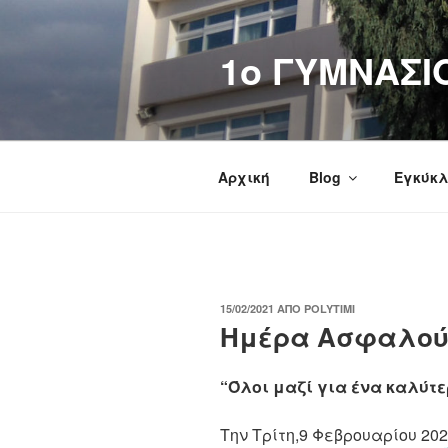
Μετάβαση
στο
1o ΓΥΜΝΑΣΙ
περιεχόμενο
Αρχική
Blog
Εγκύκλ
ΔΗΜΟΣΙΕΎΤΗΚΕ
15/02/2021
ΑΠΌ
POLYTIMI
ΣΤΙΣ
Ημέρα Ασφαλούς 
“Όλοι μαζί για ένα καλύτε
Την Τρίτη,9 Φεβρουαρίου 20