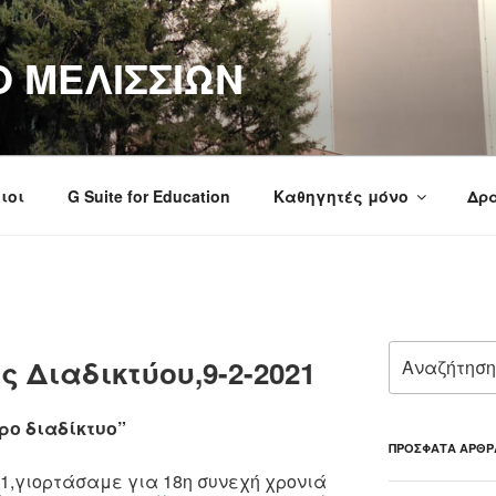
Ο ΜΕΛΙΣΣΙΩΝ
ιοι
G Suite for Education
Καθηγητές μόνο
Δρα
Αναζήτηση
Διαδικτύου,9-2-2021
για:
ρο διαδίκτυο”
ΠΡΌΣΦΑΤΑ ΆΡΘΡ
21,γιορτάσαμε για 18η συνεχή χρονιά