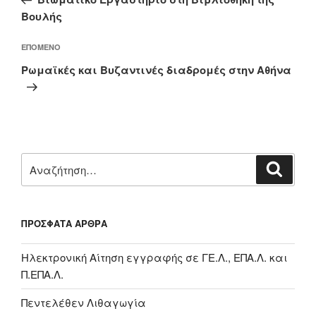
Βουλής
Επόμενο
ΕΠΌΜΕΝΟ
άρθρο
Ρωμαϊκές και Βυζαντινές διαδρομές στην Αθήνα
Αναζήτηση
Αναζή
για:
ΠΡΌΣΦΑΤΑ ΆΡΘΡΑ
Ηλεκτρονική Αίτηση εγγραφής σε ΓΕ.Λ., ΕΠΑ.Λ. και
Π.ΕΠΑ.Λ.
Πεντελέθεν Λιθαγωγία