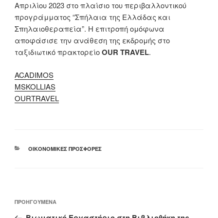
Απριλίου 2023 στο πλαίσιο του περιβαλλοντικού
προγράμματος “Σπήλαια της Ελλάδας και
Σπηλαιοθεραπεία”. Η επιτροπή ομόφωνα
αποφάσισε την ανάθεση της εκδρομής στο
ταξιδιωτικό πρακτορείο
OUR TRAVEL
.
ACADIMOS
MSKOLLIAS
OURTRAVEL
ΚΑΤΗΓΟΡΊΕΣ
ΟΙΚΟΝΟΜΙΚΈΣ ΠΡΟΣΦΟΡΈΣ
Πλοήγηση
Προηγούμενο
ΠΡΟΗΓΟΎΜΕΝΑ
άρθρων
άρθρο
Βιωματικό Εργαστήριο στη Βιβλιοθήκη της