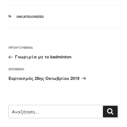
ΚΑΤΗΓΟΡΊΕΣ
UNCATEGORIZED
Πλοήγηση
Προηγούμενο
ΠΡΟΗΓΟΎΜΕΝΑ
άρθρων
άρθρο
Γνωριμία με το badminton
Επόμενο
ΕΠΌΜΕΝΟ
άρθρο
Εορτασμός 28ης Οκτωβρίου 2019
Αναζήτηση
Αναζή
για: