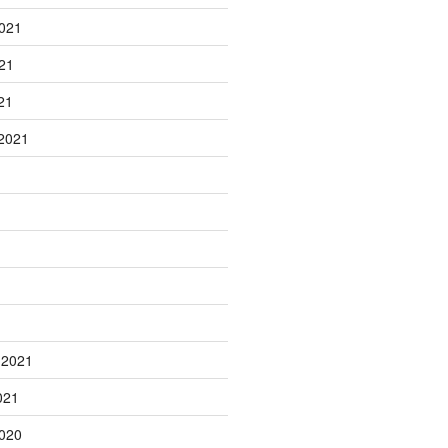
021
21
21
2021
1
 2021
021
020