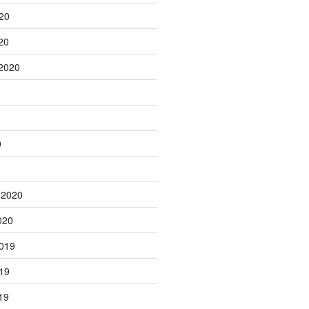
20
20
2020
0
 2020
020
019
19
19