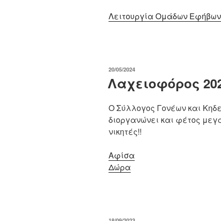
Λειτουργία Ομάδων Εφήβων
ΔΗΜΟΣΙΕΎΤΗΚΕ
20/05/2024
ΣΤΙΣ
Λαχειοφόρος 20
Ο Σύλλογος Γονέων και Κηδ
διοργανώνει και φέτος μεγ
νικητές!!
Αφίσα
Δώρα
ΔΗΜΟΣΙΕΎΤΗΚΕ
18/09/2023