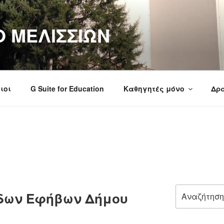
Ο ΜΕΛΙΣΣΙΩΝ
ιοι
G Suite for Education
Καθηγητές μόνο
Δρα
Αναζήτηση
δων Εφήβων Δήμου
για: