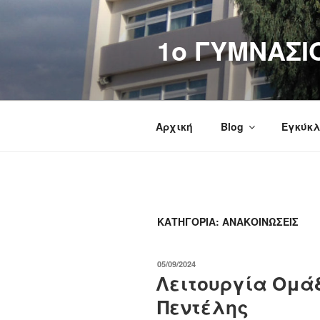
Μετάβαση
στο
1o ΓΥΜΝΑΣΙ
περιεχόμενο
Αρχική
Blog
Εγκύκλ
ΚΑΤΗΓΟΡΊΑ:
ΑΝΑΚΟΙΝΏΣΕΙΣ
ΔΗΜΟΣΙΕΎΤΗΚΕ
05/09/2024
ΣΤΙΣ
Λειτουργία Ομά
Πεντέλης