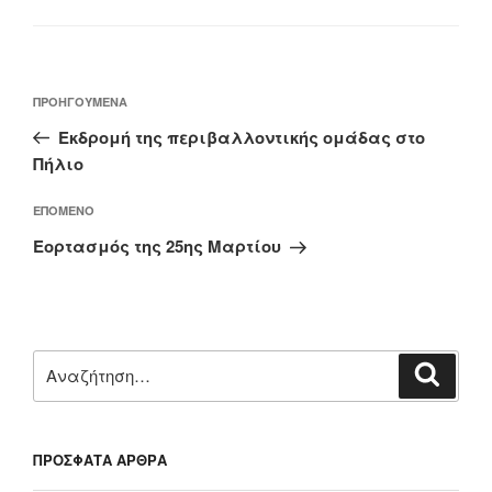
Πλοήγηση
Προηγούμενο
ΠΡΟΗΓΟΎΜΕΝΑ
άρθρων
άρθρο
Εκδρομή της περιβαλλοντικής ομάδας στο
Πήλιο
Επόμενο
ΕΠΌΜΕΝΟ
άρθρο
Εορτασμός της 25ης Μαρτίου
Αναζήτηση
Αναζή
για:
ΠΡΌΣΦΑΤΑ ΆΡΘΡΑ