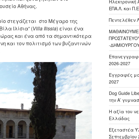
Ηλεκτρονική 
Μουσείο Αθήνας.
ΕΠΑ.Λ. και Π.Ε
Πεντελέθεν 
οίο στεγάζεται στο Μέγαρο της
ίλα Ιλίσια” (
Villa Ilissia
) είναι ένα
ΜΑΘΑΙΝΟΥΜΕ-
χώρας και ένα από τα σημαντικότερα
ΠΡΟΣΤΑΤΕΥΟ
νη και τον πολιτισμό των βυζαντινών
-ΔΗΜΙΟΥΡΓΟ
.
Επανεγγραφή 
2026-2027
Εγγραφές μαθ
2027
Dog Guide Lib
την Α’ γυμνασ
H αξία του νε
Ελλάδας
Εξεταστέα Ύλ
Σεπτεμβρίου 