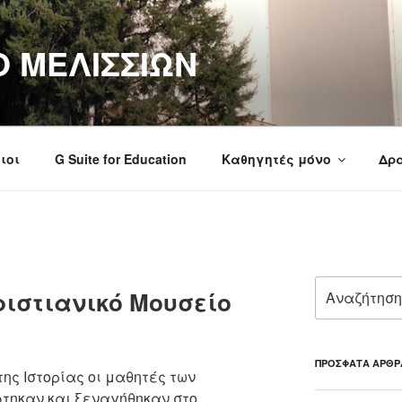
Ο ΜΕΛΙΣΣΙΩΝ
ιοι
G Suite for Education
Καθηγητές μόνο
Δρα
Αναζήτηση
ριστιανικό Μουσείο
για:
ΠΡΌΣΦΑΤΑ ΆΡΘΡ
ης Ιστορίας οι μαθητές των
φτηκαν και ξεναγήθηκαν στο