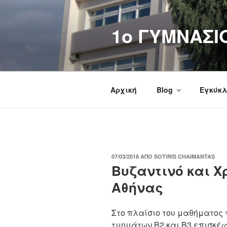
Μετάβαση
στο
1o ΓΥΜΝΑΣΙ
περιεχόμενο
Αρχική
Blog
Εγκύκλ
ΔΗΜΟΣΙΕΎΤΗΚΕ
07/03/2018
ΑΠΌ
SOTIRIS CHAIMANTAS
ΣΤΙΣ
Βυζαντινό και Χ
Αθήνας
Στο πλαίσιο του μαθήματος τ
τμημάτων Β2 και Β3 επισκέ