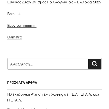
Εθνικός Διαγωνισμός Γαλλοφωνίας – Ελλάδα 2025
Beta – 4
Ecovroummmmm
Gamatrix
Αναζήτηση
Αναζή
για:
ΠΡΌΣΦΑΤΑ ΆΡΘΡΑ
Ηλεκτρονική Αίτηση εγγραφής σε ΓΕ.Λ., ΕΠΑ.Λ. και
Π.ΕΠΑ.Λ.