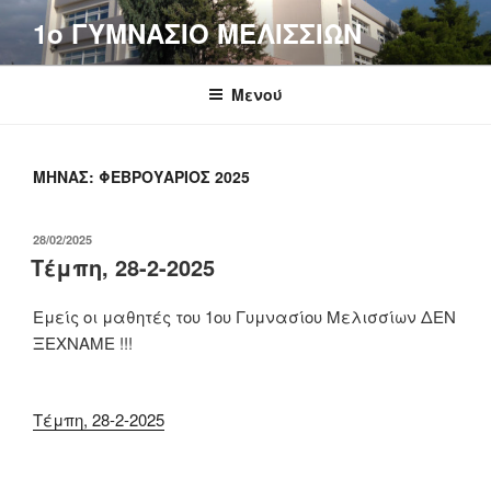
Μετάβαση
1o ΓΥΜΝΑΣΙΟ ΜΕΛΙΣΣΙΩΝ
στο
περιεχόμενο
Μενού
ΜΉΝΑΣ:
ΦΕΒΡΟΥΆΡΙΟΣ 2025
ΔΗΜΟΣΙΕΎΤΗΚΕ
28/02/2025
ΣΤΙΣ
Τέμπη, 28-2-2025
Εμείς οι μαθητές του 1ου Γυμνασίου Μελισσίων ΔΕΝ
ΞΕΧΝΑΜΕ !!!
Τέμπη, 28-2-2025