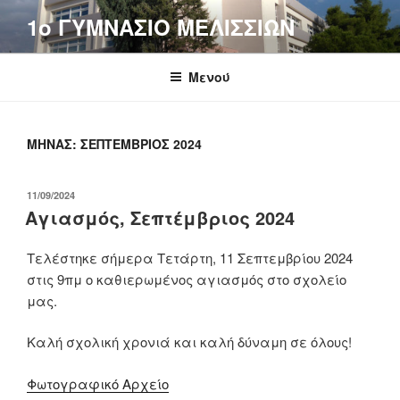
Μετάβαση
1o ΓΥΜΝΑΣΙΟ ΜΕΛΙΣΣΙΩΝ
στο
περιεχόμενο
Μενού
ΜΉΝΑΣ:
ΣΕΠΤΈΜΒΡΙΟΣ 2024
ΔΗΜΟΣΙΕΎΤΗΚΕ
11/09/2024
ΣΤΙΣ
Αγιασμός, Σεπτέμβριος 2024
Τελέστηκε σήμερα Τετάρτη, 11 Σεπτεμβρίου 2024
στις 9πμ ο καθιερωμένος αγιασμός στο σχολείο
μας.
Καλή σχολική χρονιά και καλή δύναμη σε όλους!
Φωτογραφικό Αρχείο