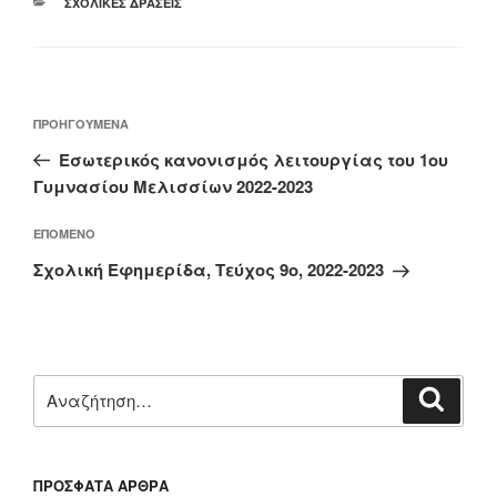
ΚΑΤΗΓΟΡΊΕΣ
ΣΧΟΛΙΚΈΣ ΔΡΆΣΕΙΣ
Πλοήγηση
Προηγούμενο
ΠΡΟΗΓΟΎΜΕΝΑ
άρθρων
άρθρο
Εσωτερικός κανονισμός λειτουργίας του 1ου
Γυμνασίου Μελισσίων 2022-2023
Επόμενο
ΕΠΌΜΕΝΟ
άρθρο
Σχολική Εφημερίδα, Τεύχος 9ο, 2022-2023
Αναζήτηση
Αναζή
για:
ΠΡΌΣΦΑΤΑ ΆΡΘΡΑ