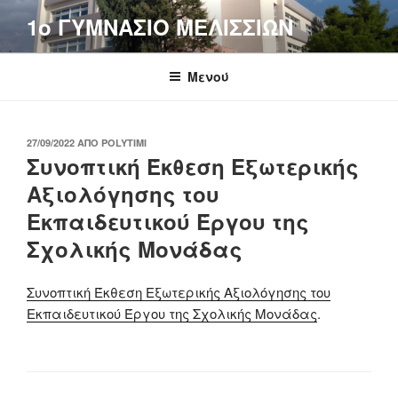
Μετάβαση
1o ΓΥΜΝΑΣΙΟ ΜΕΛΙΣΣΙΩΝ
στο
περιεχόμενο
Μενού
ΔΗΜΟΣΙΕΎΤΗΚΕ
27/09/2022
ΑΠΌ
POLYTIMI
ΣΤΙΣ
Συνοπτική Έκθεση Εξωτερικής
Αξιολόγησης του
Εκπαιδευτικού Έργου της
Σχολικής Μονάδας
Συνοπτική Έκθεση Εξωτερικής Αξιολόγησης του
Εκπαιδευτικού Έργου της Σχολικής Μονάδας
.