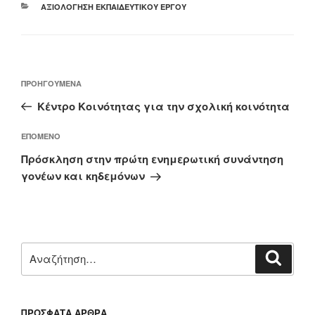
ΚΑΤΗΓΟΡΊΕΣ
ΑΞΙΟΛΌΓΗΣΗ ΕΚΠΑΙΔΕΥΤΙΚΟΎ ΈΡΓΟΥ
Πλοήγηση
Προηγούμενο
ΠΡΟΗΓΟΎΜΕΝΑ
άρθρων
άρθρο
Κέντρο Κοινότητας για την σχολική κοινότητα
Επόμενο
ΕΠΌΜΕΝΟ
άρθρο
Πρόσκληση στην πρώτη ενημερωτική συνάντηση
γονέων και κηδεμόνων
Αναζήτηση
Αναζή
για:
ΠΡΌΣΦΑΤΑ ΆΡΘΡΑ