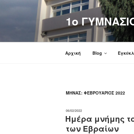
Μετάβαση
στο
1o ΓΥΜΝΑΣΙ
περιεχόμενο
Αρχική
Blog
Εγκύκλ
ΜΉΝΑΣ:
ΦΕΒΡΟΥΆΡΙΟΣ 2022
ΔΗΜΟΣΙΕΎΤΗΚΕ
06/02/2022
ΣΤΙΣ
Ημέρα μνήμης τ
των Εβραίων