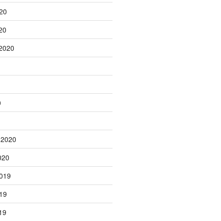
20
20
2020
0
 2020
020
019
19
19