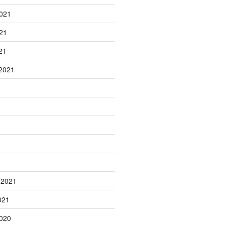
021
21
21
2021
1
 2021
021
020