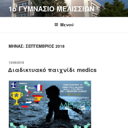
Μετάβαση
1o ΓΥΜΝΑΣΙΟ ΜΕΛΙΣΣΙΩΝ
στο
περιεχόμενο
Μενού
ΜΉΝΑΣ:
ΣΕΠΤΈΜΒΡΙΟΣ 2018
ΔΗΜΟΣΙΕΎΤΗΚΕ
13/09/2018
ΣΤΙΣ
Διαδικτυακό παιχνίδι medics